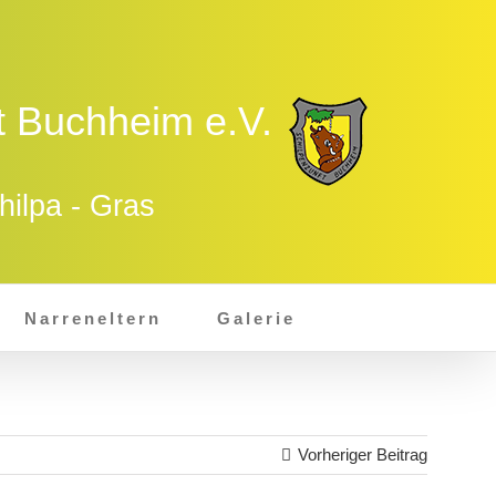
t Buchheim e.V.
hilpa - Gras
Narreneltern
Galerie
Vorheriger Beitrag