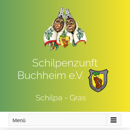
Zum
Inhalt
springen
Schilpenzunft
Buchheim e.V.
Schilpa - Gras
Menü