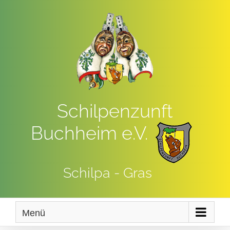
Zum
Inhalt
springen
Schilpenzunft
Buchheim e.V.
Schilpa - Gras
Menü