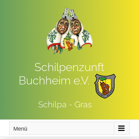
Zum
Inhalt
springen
Schilpenzunft
Buchheim e.V.
Schilpa - Gras
Menü