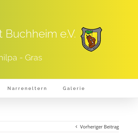
t Buchheim e.V.
hilpa - Gras
Narreneltern
Galerie
Vorheriger Beitrag