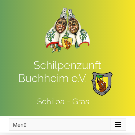
Zum
Inhalt
springen
Schilpenzunft
Buchheim e.V.
Schilpa - Gras
Menü