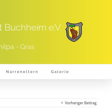
t Buchheim e.V.
hilpa - Gras
Narreneltern
Galerie
Vorheriger Beitrag