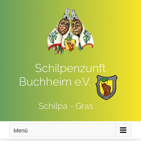
Zum
Inhalt
springen
Schilpenzunft
Buchheim e.V.
Schilpa - Gras
Menü