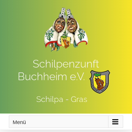
Zum
Inhalt
springen
Schilpenzunft
Buchheim e.V.
Schilpa - Gras
Menü