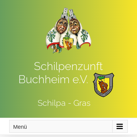
Zum
Inhalt
springen
Schilpenzunft
Buchheim e.V.
Schilpa - Gras
Menü