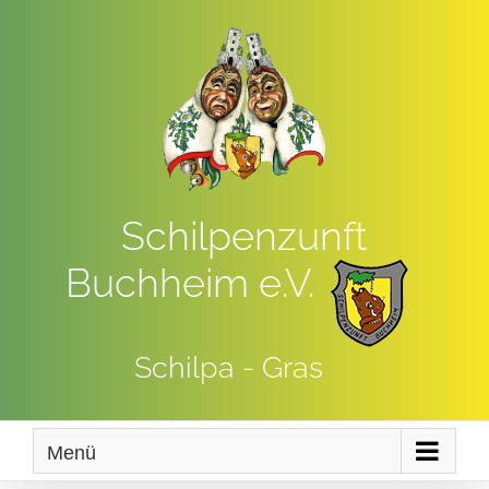
Zum
Inhalt
springen
Schilpenzunft
Buchheim e.V.
Schilpa - Gras
Menü