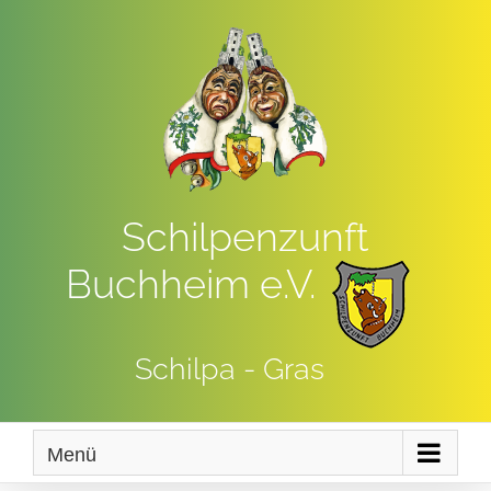
Zum
Inhalt
springen
Schilpenzunft
Buchheim e.V.
Schilpa - Gras
Menü