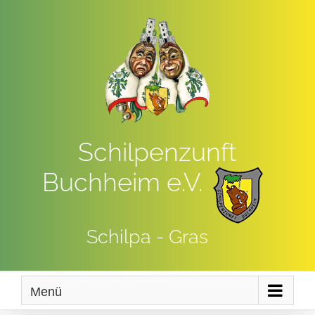
Zum
Inhalt
springen
Schilpenzunft
Buchheim e.V.
Schilpa - Gras
Menü