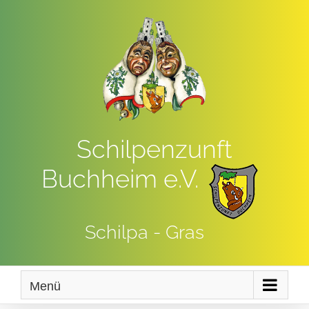
Zum
Inhalt
springen
Schilpenzunft
Buchheim e.V.
Schilpa - Gras
Menü