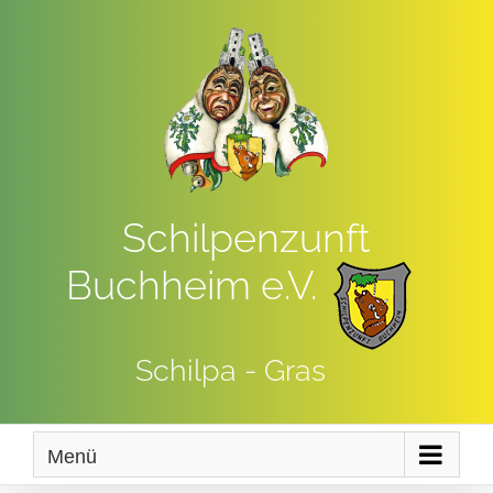
Zum
Inhalt
springen
Schilpenzunft
Buchheim e.V.
Schilpa - Gras
Menü