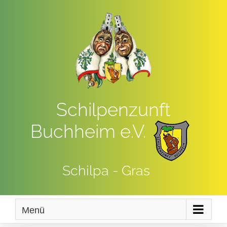
Zum
Inhalt
springen
Schilpenzunft
Buchheim e.V.
Schilpa - Gras
Menü