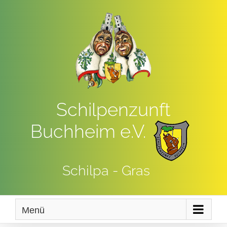
Zum
Inhalt
springen
Schilpenzunft
Buchheim e.V.
Schilpa - Gras
Menü