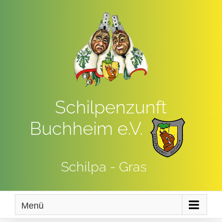
Zum
Inhalt
springen
Schilpenzunft
Buchheim e.V.
Schilpa - Gras
Menü