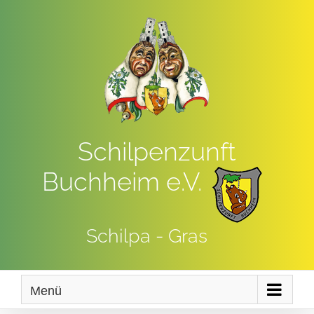
Zum
Inhalt
springen
Schilpenzunft
Buchheim e.V.
Schilpa - Gras
Menü