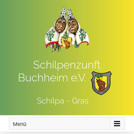
Zum
Inhalt
springen
Schilpenzunft
Buchheim e.V.
Schilpa - Gras
Menü