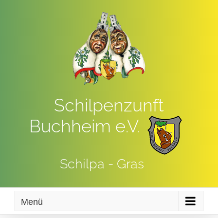
Zum
Inhalt
springen
Schilpenzunft
Buchheim e.V.
Schilpa - Gras
Menü