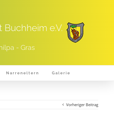
t Buchheim e.V.
hilpa - Gras
Narreneltern
Galerie
Vorheriger Beitrag