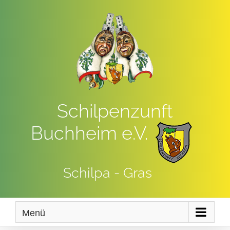
Zum
Inhalt
springen
Schilpenzunft
Buchheim e.V.
Schilpa - Gras
Menü