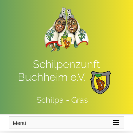
Zum
Inhalt
springen
Schilpenzunft
Buchheim e.V.
Schilpa - Gras
Menü