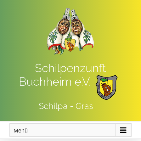
Zum
Inhalt
springen
Schilpenzunft
Buchheim e.V.
Schilpa - Gras
Menü