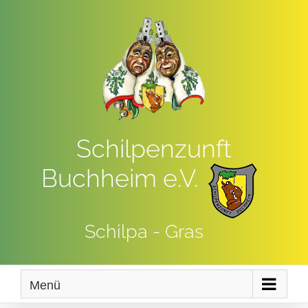
Zum
Inhalt
springen
Schilpenzunft
Buchheim e.V.
Schilpa - Gras
Menü